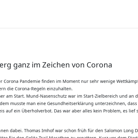
berg ganz im Zeichen von Corona
 Corona Pandemie finden im Moment nur sehr wenige Wettkämpfe st
rn die Corona-Regeln einzuhalten.
mer am Start. Mund-Nasenschutz war im Start-Zielbereich und an de
erdem musste man eine Gesundheitserklärung unterzeichnen, das
 auf ein Überholverbot. Das war aber alles kein Problem, es lief s
en dabei. Thomas Imhof war schon früh für den Salomon Long Di
plätze für den Gelita Trail Marathon zu ergattern. Kurz vor dem St