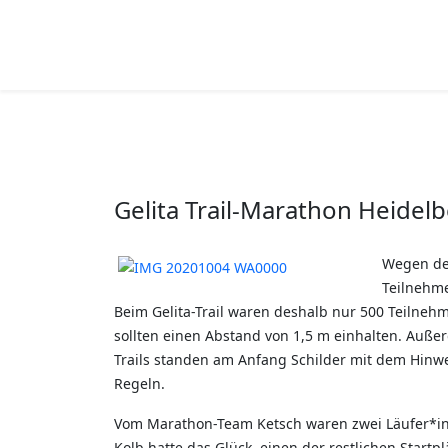
Gelita Trail-Marathon Heidel
Wegen der
Teilnehme
Beim Gelita-Trail waren deshalb nur 500 Teilneh
sollten einen Abstand von 1,5 m einhalten. Auß
Trails standen am Anfang Schilder mit dem Hinweis
Regeln.
Vom Marathon-Team Ketsch waren zwei Läufer*inn
Kolb hatte das Glück, einen der restlichen Start