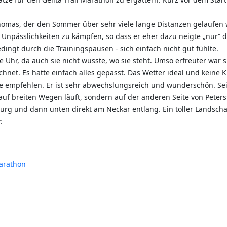
homas, der den Sommer über sehr viele lange Distanzen gelaufen w
npässlichkeiten zu kämpfen, so dass er eher dazu neigte „nur“ den
dingt durch die Trainingspausen - sich einfach nicht gut fühlte.
hr, da auch sie nicht wusste, wo sie steht. Umso erfreuter war sie,
chnet. Es hatte einfach alles gepasst. Das Wetter ideal und keine 
e empfehlen. Er ist sehr abwechslungsreich und wunderschön. Sei
 breiten Wegen läuft, sondern auf der anderen Seite von Petersta
rg und dann unten direkt am Neckar entlang. Ein toller Landschaf
.
Marathon