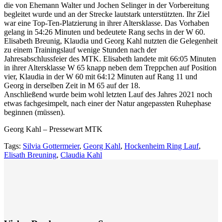
die von Ehemann Walter und Jochen Selinger in der Vorbereitung
begleitet wurde und an der Strecke lautstark unterstützten. Ihr Ziel
war eine Top-Ten-Platzierung in ihrer Altersklasse. Das Vorhaben
gelang in 54:26 Minuten und bedeutete Rang sechs in der W 60.
Elisabeth Breunig, Klaudia und Georg Kahl nutzten die Gelegenheit
zu einem Trainingslauf wenige Stunden nach der
Jahresabschlussfeier des MTK. Elisabeth landete mit 66:05 Minuten
in ihrer Altersklasse W 65 knapp neben dem Treppchen auf Position
vier, Klaudia in der W 60 mit 64:12 Minuten auf Rang 11 und
Georg in derselben Zeit in M 65 auf der 18.
Anschließend wurde beim wohl letzten Lauf des Jahres 2021 noch
etwas fachgesimpelt, nach einer der Natur angepassten Ruhephase
beginnen (müssen).
Georg Kahl – Pressewart MTK
Tags:
Silvia Gottermeier
,
Georg Kahl
,
Hockenheim Ring Lauf
,
Elisath Breuning
,
Claudia Kahl