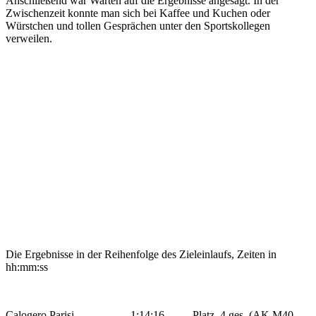
Anschließend war Warten auf die Ergebnisse angesagt. In der
Zwischenzeit konnte man sich bei Kaffee und Kuchen oder
Würstchen und tollen Gesprächen unter den Sportskollegen
verweilen.
Die Ergebnisse in der Reihenfolge des Zieleinlaufs, Zeiten in
hh:mm:ss
Calogero Parisi 1:14:16 Platz 4 ges. (AK M40