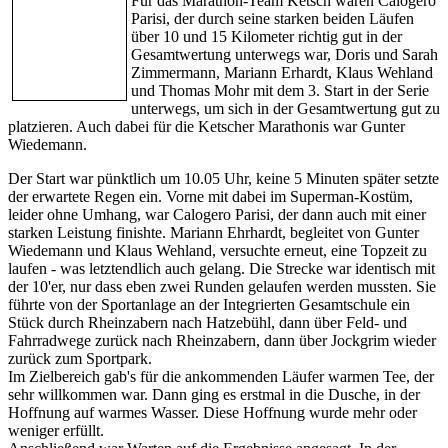
Für das Marathon-Team Ketsch waren Calogero
Parisi, der durch seine starken beiden Läufen
über 10 und 15 Kilometer richtig gut in der
Gesamtwertung unterwegs war, Doris und Sarah
Zimmermann, Mariann Erhardt, Klaus Wehland
und Thomas Mohr mit dem 3. Start in der Serie
unterwegs, um sich in der Gesamtwertung gut zu
platzieren. Auch dabei für die Ketscher Marathonis war Gunter
Wiedemann.
Der Start war pünktlich um 10.05 Uhr, keine 5 Minuten später setzte
der erwartete Regen ein. Vorne mit dabei im Superman-Kostüm,
leider ohne Umhang, war Calogero Parisi, der dann auch mit einer
starken Leistung finishte. Mariann Ehrhardt, begleitet von Gunter
Wiedemann und Klaus Wehland, versuchte erneut, eine Topzeit zu
laufen - was letztendlich auch gelang. Die Strecke war identisch mit
der 10'er, nur dass eben zwei Runden gelaufen werden mussten. Sie
führte von der Sportanlage an der Integrierten Gesamtschule ein
Stück durch Rheinzabern nach Hatzebühl, dann über Feld- und
Fahrradwege zurück nach Rheinzabern, dann über Jockgrim wieder
zurück zum Sportpark.
Im Zielbereich gab's für die ankommenden Läufer warmen Tee, der
sehr willkommen war. Dann ging es erstmal in die Dusche, in der
Hoffnung auf warmes Wasser. Diese Hoffnung wurde mehr oder
weniger erfüllt.