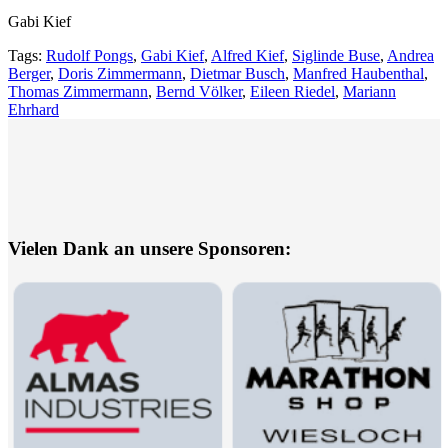
Gabi Kief
Tags:
Rudolf Pongs
,
Gabi Kief
,
Alfred Kief
,
Siglinde Buse
,
Andrea
Berger
,
Doris Zimmermann
,
Dietmar Busch
,
Manfred Haubenthal
,
Thomas Zimmermann
,
Bernd Völker
,
Eileen Riedel
,
Mariann
Ehrhard
Vielen Dank an unsere Sponsoren: