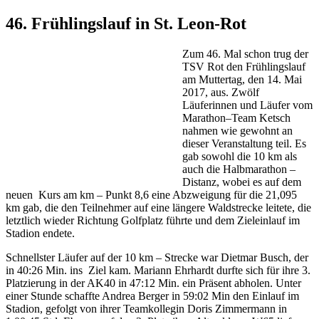
46. Frühlingslauf in St. Leon-Rot
Zum 46. Mal schon trug der
TSV Rot den Frühlingslauf
am Muttertag, den 14. Mai
2017, aus. Zwölf
Läuferinnen und Läufer vom
Marathon–Team Ketsch
nahmen wie gewohnt an
dieser Veranstaltung teil. Es
gab sowohl die 10 km als
auch die Halbmarathon –
Distanz, wobei es auf dem
neuen Kurs am km – Punkt 8,6 eine Abzweigung für die 21,095
km gab, die den Teilnehmer auf eine längere Waldstrecke leitete, die
letztlich wieder Richtung Golfplatz führte und dem Zieleinlauf im
Stadion endete.
Schnellster Läufer auf der 10 km – Strecke war Dietmar Busch, der
in 40:26 Min. ins Ziel kam. Mariann Ehrhardt durfte sich für ihre 3.
Platzierung in der AK40 in 47:12 Min. ein Präsent abholen. Unter
einer Stunde schaffte Andrea Berger in 59:02 Min den Einlauf im
Stadion, gefolgt von ihrer Teamkollegin Doris Zimmermann in