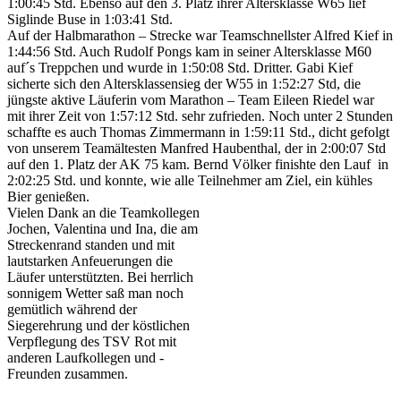
1:00:45 Std. Ebenso auf den 3. Platz ihrer Altersklasse W65 lief
Siglinde Buse in 1:03:41 Std.
Auf der Halbmarathon – Strecke war Teamschnellster Alfred Kief in
1:44:56 Std. Auch Rudolf Pongs kam in seiner Altersklasse M60
auf´s Treppchen und wurde in 1:50:08 Std. Dritter. Gabi Kief
sicherte sich den Altersklassensieg der W55 in 1:52:27 Std, die
jüngste aktive Läuferin vom Marathon – Team Eileen Riedel war
mit ihrer Zeit von 1:57:12 Std. sehr zufrieden. Noch unter 2 Stunden
schaffte es auch Thomas Zimmermann in 1:59:11 Std., dicht gefolgt
von unserem Teamältesten Manfred Haubenthal, der in 2:00:07 Std
auf den 1. Platz der AK 75 kam. Bernd Völker finishte den Lauf in
2:02:25 Std. und konnte, wie alle Teilnehmer am Ziel, ein kühles
Bier genießen.
Vielen Dank an die Teamkollegen
Jochen, Valentina und Ina, die am
Streckenrand standen und mit
lautstarken Anfeuerungen die
Läufer unterstützten. Bei herrlich
sonnigem Wetter saß man noch
gemütlich während der
Siegerehrung und der köstlichen
Verpflegung des TSV Rot mit
anderen Laufkollegen und -
Freunden zusammen.