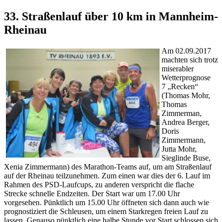
33. Straßenlauf über 10 km in Mannheim-
Rheinau
Am 02.09.2017
machten sich trotz
miserabler
Wetterprognose
7 „Recken“
(Thomas Mohr,
Thomas
Zimmerman,
Andrea Berger,
Doris
Zimmermann,
Jutta Mohr,
Sieglinde Buse,
Xenia Zimmermann) des Marathon-Teams auf, um am Straßenlauf
auf der Rheinau teilzunehmen. Zum einen war dies der 6. Lauf im
Rahmen des PSD-Laufcups, zu anderen verspricht die flache
Strecke schnelle Endzeiten. Der Start war um 17.00 Uhr
vorgesehen. Pünktlich um 15.00 Uhr öffneten sich dann auch wie
prognostiziert die Schleusen, um einem Starkregen freien Lauf zu
lassen. Genauso pünktlich eine halbe Stunde vor Start schlossen sich