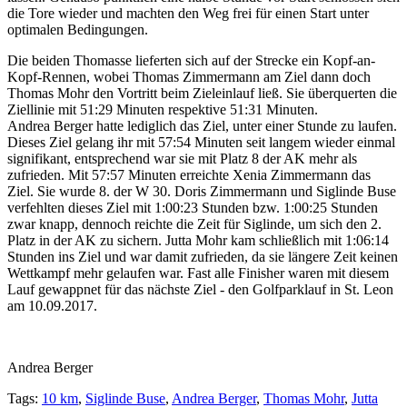
die Tore wieder und machten den Weg frei für einen Start unter
optimalen Bedingungen.
Die beiden Thomasse lieferten sich auf der Strecke ein Kopf-an-
Kopf-Rennen, wobei Thomas Zimmermann am Ziel dann doch
Thomas Mohr den Vortritt beim Zieleinlauf ließ. Sie überquerten die
Ziellinie mit 51:29 Minuten respektive 51:31 Minuten.
Andrea Berger hatte lediglich das Ziel, unter einer Stunde zu laufen.
Dieses Ziel gelang ihr mit 57:54 Minuten seit langem wieder einmal
signifikant, entsprechend war sie mit Platz 8 der AK mehr als
zufrieden. Mit 57:57 Minuten erreichte Xenia Zimmermann das
Ziel. Sie wurde 8. der W 30. Doris Zimmermann und Siglinde Buse
verfehlten dieses Ziel mit 1:00:23 Stunden bzw. 1:00:25 Stunden
zwar knapp, dennoch reichte die Zeit für Siglinde, um sich den 2.
Platz in der AK zu sichern. Jutta Mohr kam schließlich mit 1:06:14
Stunden ins Ziel und war damit zufrieden, da sie längere Zeit keinen
Wettkampf mehr gelaufen war. Fast alle Finisher waren mit diesem
Lauf gewappnet für das nächste Ziel - den Golfparklauf in St. Leon
am 10.09.2017.
Andrea Berger
Tags:
10 km
,
Siglinde Buse
,
Andrea Berger
,
Thomas Mohr
,
Jutta