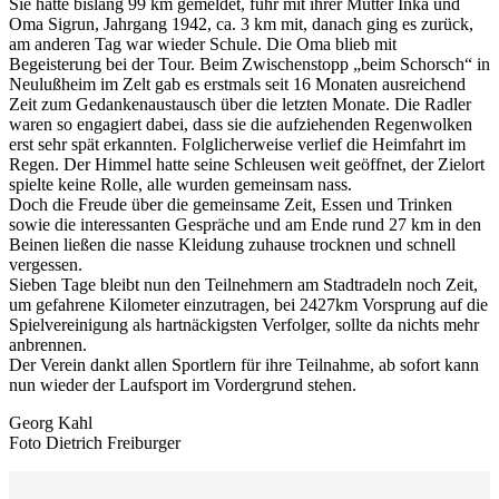
Sie hatte bislang 99 km gemeldet, fuhr mit ihrer Mutter Inka und
Oma Sigrun, Jahrgang 1942, ca. 3 km mit, danach ging es zurück,
am anderen Tag war wieder Schule. Die Oma blieb mit
Begeisterung bei der Tour. Beim Zwischenstopp „beim Schorsch“ in
Neulußheim im Zelt gab es erstmals seit 16 Monaten ausreichend
Zeit zum Gedankenaustausch über die letzten Monate. Die Radler
waren so engagiert dabei, dass sie die aufziehenden Regenwolken
erst sehr spät erkannten. Folglicherweise verlief die Heimfahrt im
Regen. Der Himmel hatte seine Schleusen weit geöffnet, der Zielort
spielte keine Rolle, alle wurden gemeinsam nass.
Doch die Freude über die gemeinsame Zeit, Essen und Trinken
sowie die interessanten Gespräche und am Ende rund 27 km in den
Beinen ließen die nasse Kleidung zuhause trocknen und schnell
vergessen.
Sieben Tage bleibt nun den Teilnehmern am Stadtradeln noch Zeit,
um gefahrene Kilometer einzutragen, bei 2427km Vorsprung auf die
Spielvereinigung als hartnäckigsten Verfolger, sollte da nichts mehr
anbrennen.
Der Verein dankt allen Sportlern für ihre Teilnahme, ab sofort kann
nun wieder der Laufsport im Vordergrund stehen.
Georg Kahl
Foto Dietrich Freiburger