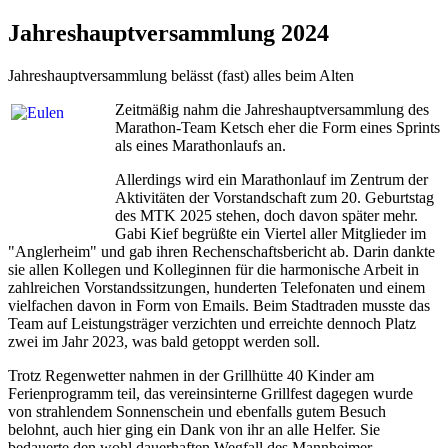
Jahreshauptversammlung 2024
Jahreshauptversammlung belässt (fast) alles beim Alten
Zeitmäßig nahm die Jahreshauptversammlung des
Marathon-Team Ketsch eher die Form eines Sprints
als eines Marathonlaufs an.
Allerdings wird ein Marathonlauf im Zentrum der
Aktivitäten der Vorstandschaft zum 20. Geburtstag
des MTK 2025 stehen, doch davon später mehr.
Gabi Kief begrüßte ein Viertel aller Mitglieder im
"Anglerheim" und gab ihren Rechenschaftsbericht ab. Darin dankte
sie allen Kollegen und Kolleginnen für die harmonische Arbeit in
zahlreichen Vorstandssitzungen, hunderten Telefonaten und einem
vielfachen davon in Form von Emails. Beim Stadtraden musste das
Team auf Leistungsträger verzichten und erreichte dennoch Platz
zwei im Jahr 2023, was bald getoppt werden soll.
Trotz Regenwetter nahmen in der Grillhütte 40 Kinder am
Ferienprogramm teil, das vereinsinterne Grillfest dagegen wurde
von strahlendem Sonnenschein und ebenfalls gutem Besuch
belohnt, auch hier ging ein Dank von ihr an alle Helfer. Sie
bedauerte den wohl dauerhaften Wegfall des Mannheimer