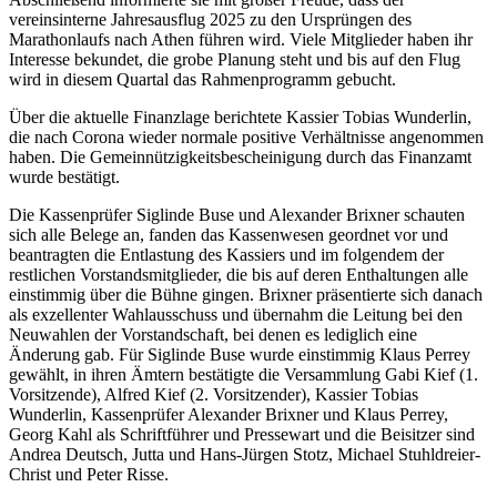
vereinsinterne Jahresausflug 2025 zu den Ursprüngen des
Marathonlaufs nach Athen führen wird. Viele Mitglieder haben ihr
Interesse bekundet, die grobe Planung steht und bis auf den Flug
wird in diesem Quartal das Rahmenprogramm gebucht.
Über die aktuelle Finanzlage berichtete Kassier Tobias Wunderlin,
die nach Corona wieder normale positive Verhältnisse angenommen
haben. Die Gemeinnützigkeitsbescheinigung durch das Finanzamt
wurde bestätigt.
Die Kassenprüfer Siglinde Buse und Alexander Brixner schauten
sich alle Belege an, fanden das Kassenwesen geordnet vor und
beantragten die Entlastung des Kassiers und im folgendem der
restlichen Vorstandsmitglieder, die bis auf deren Enthaltungen alle
einstimmig über die Bühne gingen. Brixner präsentierte sich danach
als exzellenter Wahlausschuss und übernahm die Leitung bei den
Neuwahlen der Vorstandschaft, bei denen es lediglich eine
Änderung gab. Für Siglinde Buse wurde einstimmig Klaus Perrey
gewählt, in ihren Ämtern bestätigte die Versammlung Gabi Kief (1.
Vorsitzende), Alfred Kief (2. Vorsitzender), Kassier Tobias
Wunderlin, Kassenprüfer Alexander Brixner und Klaus Perrey,
Georg Kahl als Schriftführer und Pressewart und die Beisitzer sind
Andrea Deutsch, Jutta und Hans-Jürgen Stotz, Michael Stuhldreier-
Christ und Peter Risse.