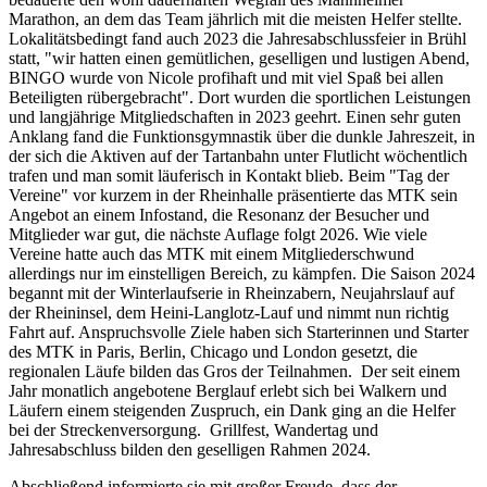
Marathon, an dem das Team jährlich mit die meisten Helfer stellte.
Lokalitätsbedingt fand auch 2023 die Jahresabschlussfeier in Brühl
statt, "wir hatten einen gemütlichen, geselligen und lustigen Abend,
BINGO wurde von Nicole profihaft und mit viel Spaß bei allen
Beteiligten rübergebracht". Dort wurden die sportlichen Leistungen
und langjährige Mitgliedschaften in 2023 geehrt. Einen sehr guten
Anklang fand die Funktionsgymnastik über die dunkle Jahreszeit, in
der sich die Aktiven auf der Tartanbahn unter Flutlicht wöchentlich
trafen und man somit läuferisch in Kontakt blieb. Beim "Tag der
Vereine" vor kurzem in der Rheinhalle präsentierte das MTK sein
Angebot an einem Infostand, die Resonanz der Besucher und
Mitglieder war gut, die nächste Auflage folgt 2026. Wie viele
Vereine hatte auch das MTK mit einem Mitgliederschwund
allerdings nur im einstelligen Bereich, zu kämpfen. Die Saison 2024
begannt mit der Winterlaufserie in Rheinzabern, Neujahrslauf auf
der Rheininsel, dem Heini-Langlotz-Lauf und nimmt nun richtig
Fahrt auf. Anspruchsvolle Ziele haben sich Starterinnen und Starter
des MTK in Paris, Berlin, Chicago und London gesetzt, die
regionalen Läufe bilden das Gros der Teilnahmen. Der seit einem
Jahr monatlich angebotene Berglauf erlebt sich bei Walkern und
Läufern einem steigenden Zuspruch, ein Dank ging an die Helfer
bei der Streckenversorgung. Grillfest, Wandertag und
Jahresabschluss bilden den geselligen Rahmen 2024.
Abschließend informierte sie mit großer Freude, dass der