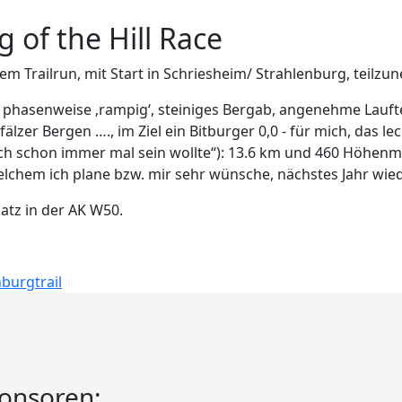
g of the Hill Race
em Trailrun, mit Start in Schriesheim/ Strahlenburg, teilz
, phasenweise ‚rampig‘, steiniges Bergab, angenehme Lauf
lzer Bergen …., im Ziel ein Bitburger 0,0 - für mich, das lec
 ich schon immer mal sein wollte“): 13.6 km und 460 Höhenm
welchem ich plane bzw. mir sehr wünsche, nächstes Jahr wi
latz in der AK W50.
burgtrail
ponsoren: