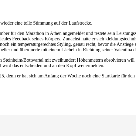
ieder eine tolle Stimmung auf der Laufstrecke.
ember für den Marathon in Athen angemeldet und testete sein Leistu
n ideales Feedback seines Körpers. Zunächst hatte er sich kleidungstech
noch ein temperaturgerechtes Styling, genau recht, bevor die Anstieg
eller und überquerte mit einem Lächeln in Richtung seiner Valentina die
 Steinheim/Bottwartal mit zweihundert Höhenmetern absolvieren will 
ühl wird das entscheiden und an den Kopf weitermelden.
25, denn er hat sich am Anfang der Woche noch eine Startkarte für de