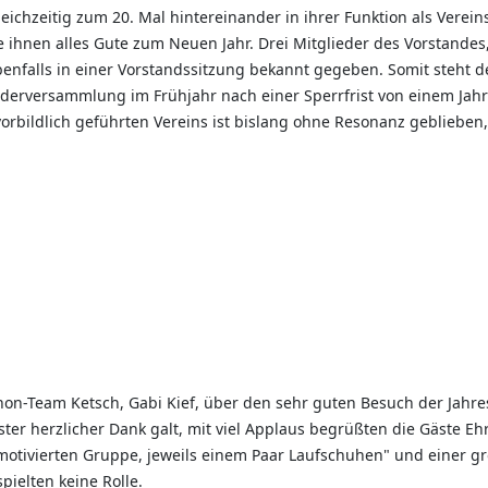
eichzeitig zum 20. Mal hintereinander in ihrer Funktion als Verei
 ihnen alles Gute zum Neuen Jahr. Drei Mitglieder des Vorstandes,
enfalls in einer Vorstandssitzung bekannt gegeben. Somit steht d
derversammlung im Frühjahr nach einer Sperrfrist von einem Jahr
vorbildlich geführten Vereins ist bislang ohne Resonanz gebliebe
thon-Team Ketsch, Gabi Kief, über den sehr guten Besuch der Jahre
ter herzlicher Dank galt, mit viel Applaus begrüßten die Gäste E
hmotivierten Gruppe, jeweils einem Paar Laufschuhen" und einer g
pielten keine Rolle.