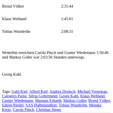
Bernd Völker
2:31:44
Klaus Wehland
1:45:01
Tobias Wunderlin
2:08:31
Weiterhin erreichten Carola Pitsch und Gunter Wiedemann 1:56:46
und Markus Goller war 2:03:56 Stunden unterwegs.
Georg Kahl
Tags:
Gabi Kief
,
Alfred Kief
,
Andrea Deutsch
,
Michael Vornetran
,
Calogero Parisi
,
Silvia Gottermeier
,
Georg Kahl
,
Klaus Wehland
,
Gunter Wiedemann
,
Mariann Erhardt
,
Markus Goller
,
Bernd Völker
,
Eileen Riedel
,
SAS Halbmarathon
,
Tobias Wunderlin
,
Monika
Kretz
,
Carola Pitsch
,
Christian Jörger