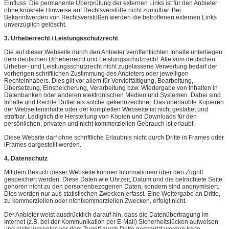
Einfluss. Die permanente Überprüfung der externen Links ist für den Anbieter
ohne konkrete Hinweise auf Rechtsverstöße nicht zumutbar. Bei
Bekanntwerden von Rechtsverstößen werden die betroffenen externen Links
unverzüglich gelöscht.
3. Urheberrecht / Leistungsschutzrecht
Die auf dieser Webseite durch den Anbieter veröffentlichten Inhalte unterliegen
dem deutschen Urheberrecht und Leistungsschutzrecht. Alle vom deutschen
Urheber- und Leistungsschutzrecht nicht zugelassene Verwertung bedarf der
vorherigen schriftlichen Zustimmung des Anbieters oder jeweiligen
Rechteinhabers. Dies gilt vor allem für Vervielfältigung, Bearbeitung,
Übersetzung, Einspeicherung, Verarbeitung bzw. Wiedergabe von Inhalten in
Datenbanken oder anderen elektronischen Medien und Systemen. Dabei sind
Inhalte und Rechte Dritter als solche gekennzeichnet. Das unerlaubte Kopieren
der Webseiteninhalte oder der kompletten Webseite ist nicht gestattet und
strafbar. Lediglich die Herstellung von Kopien und Downloads für den
persönlichen, privaten und nicht kommerziellen Gebrauch ist erlaubt.
Diese Website darf ohne schriftliche Erlaubnis nicht durch Dritte in Frames oder
iFrames dargestellt werden.
4. Datenschutz
Mit dem Besuch dieser Webseite können Informationen über den Zugriff
gespeichert werden. Diese Daten wie Uhrzeit, Datum und die betrachtete Seite
gehören nicht zu den personenbezogenen Daten, sondern sind anonymisiert.
Dies werden nur aus statistischen Zwecken erfasst. Eine Weitergabe an Dritte,
zu kommerziellen oder nichtkommerziellen Zwecken, erfolgt nicht.
Der Anbieter weist ausdrücklich darauf hin, dass die Datenübertragung im
Internet (z.B. bei der Kommunikation per E-Mail) Sicherheitslücken aufweisen
und nicht lückenlos vor dem Zugriff durch Dritte geschützt werden kann.