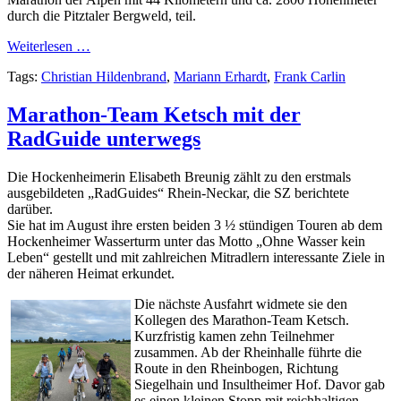
durch die Pitztaler Bergweld, teil.
Weiterlesen …
Tags:
Christian Hildenbrand
,
Mariann Erhardt
,
Frank Carlin
Marathon-Team Ketsch mit der
RadGuide unterwegs
Die Hockenheimerin Elisabeth Breunig zählt zu den erstmals
ausgebildeten „RadGuides“ Rhein-Neckar, die SZ berichtete
darüber.
Sie hat im August ihre ersten beiden 3 ½ stündigen Touren ab dem
Hockenheimer Wasserturm unter das Motto „Ohne Wasser kein
Leben“ gestellt und mit zahlreichen Mitradlern interessante Ziele in
der näheren Heimat erkundet.
Die nächste Ausfahrt widmete sie den
Kollegen des Marathon-Team Ketsch.
Kurzfristig kamen zehn Teilnehmer
zusammen. Ab der Rheinhalle führte die
Route in den Rheinbogen, Richtung
Siegelhain und Insultheimer Hof. Davor gab
es einen kleinen Stopp mit reichhaltigen