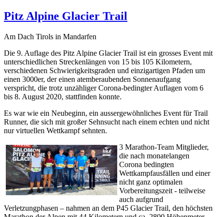
Pitz Alpine Glacier Trail
Am Dach Tirols in Mandarfen
Die 9. Auflage des Pitz Alpine Glacier Trail ist ein grosses Event mit
unterschiedlichen Streckenlängen von 15 bis 105 Kilometern,
verschiedenen Schwierigkeitsgraden und einzigartigen Pfaden um
einen 3000er, der einen atemberaubenden Sonnenaufgang
verspricht, die trotz unzähliger Corona-bedingter Auflagen vom 6
bis 8. August 2020, stattfinden konnte.
Es war wie ein Neubeginn, ein aussergewöhnliches Event für Trail
Runner, die sich mit großer Sehnsucht nach einem echten und nicht
nur virtuellen Wettkampf sehnten.
3 Marathon-Team Mitglieder,
die nach monatelangen
Corona bedingten
Wettkampfausfällen und einer
nicht ganz optimalen
Vorbereitungszeit - teilweise
auch aufgrund
Verletzungphasen – nahmen an dem P45 Glacier Trail, den höchsten
Marathon der Alpen mit 44 Kilometern und ca. 2800 Höhenmeter