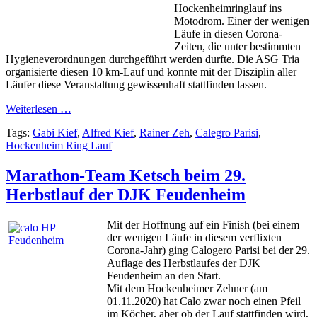
Hockenheimringlauf ins
Motodrom. Einer der wenigen
Läufe in diesen Corona-
Zeiten, die unter bestimmten
Hygieneverordnungen durchgeführt werden durfte. Die ASG Tria
organisierte diesen 10 km-Lauf und konnte mit der Disziplin aller
Läufer diese Veranstaltung gewissenhaft stattfinden lassen.
Weiterlesen …
Tags:
Gabi Kief
,
Alfred Kief
,
Rainer Zeh
,
Calegro Parisi
,
Hockenheim Ring Lauf
Marathon-Team Ketsch beim 29.
Herbstlauf der DJK Feudenheim
Mit der Hoffnung auf ein Finish (bei einem
der wenigen Läufe in diesem verflixten
Corona-Jahr) ging Calogero Parisi bei der 29.
Auflage des Herbstlaufes der DJK
Feudenheim an den Start.
Mit dem Hockenheimer Zehner (am
01.11.2020) hat Calo zwar noch einen Pfeil
im Köcher, aber ob der Lauf stattfinden wird,