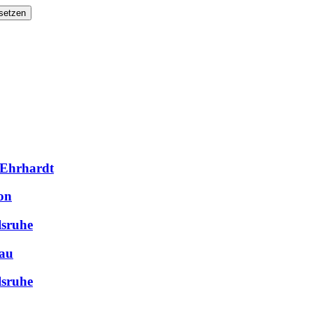
setzen
 Ehrhardt
on
lsruhe
nau
lsruhe